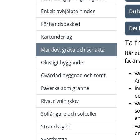
Enkelt avhjälpta hinder
Du b
Förhandsbesked
Det 
Kartunderlag
Ta f
Marklov, gräva och schakta
När du
fackma
Olovligt byggande
va
Ovårdad byggnad och tomt
An
Påverka som granne
in
oc
Riva, rivningslov
va
so
Solfångare och solceller
en
vä
Strandskydd
om
Svartbygge