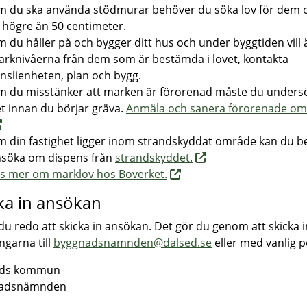
 du ska använda stödmurar behöver du söka lov för dem
 högre än 50 centimeter.
 du håller på och bygger ditt hus och under byggtiden vill
rknivåerna från dem som är bestämda i lovet, kontakta
nslienheten, plan och bygg.
 du misstänker att marken är förorenad måste du unders
t innan du börjar gräva.
Anmäla och sanera förorenade om
 din fastighet ligger inom strandskyddat område kan du 
söka om dispens från
strandskyddet.
s mer om marklov hos Boverket.
ka in ansökan
du redo att skicka in ansökan. Det gör du genom att skicka i
ngarna till
byggnadsnamnden@dalsed.se
eller med vanlig po
Eds kommun
adsnämnden
1