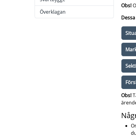
Obs!
Om
Överklagan
Dessa 
Situ
Mark
Sekt
Försl
Obs!
T
ärende
Någr
Om
du