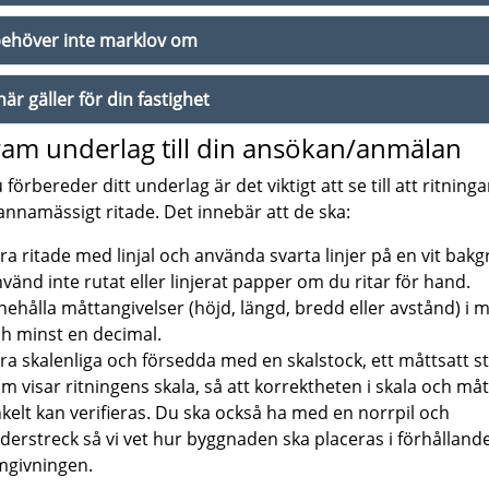
ehöver inte marklov om
här gäller för din fastighet
ram underlag till din ansökan/anmälan
 förbereder ditt underlag är det viktigt att se till att ritning
nnamässigt ritade. Det innebär att de ska:
ra ritade med linjal och använda svarta linjer på en vit bak
vänd inte rutat eller linjerat papper om du ritar för hand.
nehålla måttangivelser (höjd, längd, bredd eller avstånd) i 
h minst en decimal.
ra skalenliga och försedda med en skalstock, ett måttsatt s
m visar ritningens skala, så att korrektheten i skala och måt
kelt kan verifieras. Du ska också ha med en norrpil och
derstreck så vi vet hur byggnaden ska placeras i förhållande 
givningen.