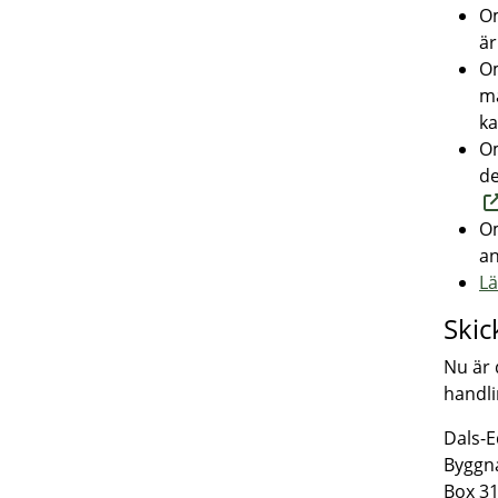
Om
är
Om
ma
ka
Om
de
Om
an
Lä
Skic
Nu är 
handli
Dals-
Byggn
Box 3