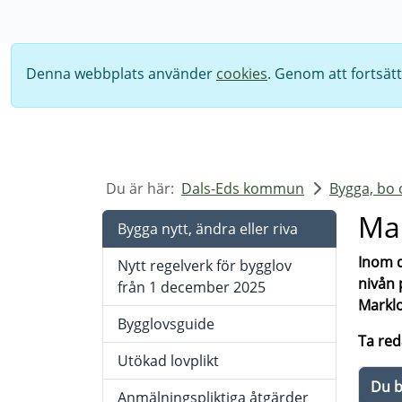
Sök
Denna webbplats använder
cookies
. Genom att fortsät
Du är här:
Dals-Eds kommun
Bygga, bo 
Mar
Bygga nytt, ändra eller riva
Inom d
Nytt regelverk för bygglov
nivån 
från 1 december 2025
Marklo
Bygglovsguide
Ta re
Utökad lovplikt
Du b
Anmälningspliktiga åtgärder