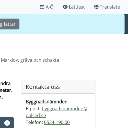
A-Ö
Lättläst
Translate
Sök
Meny
g fattar
Marklov, gräva och schakta
ändra
Kontakta oss
meter.
n.
Byggnadsnämnden
E-post:
byggnadsnamnden@
dalsed.se
Telefon:
0534-190 00