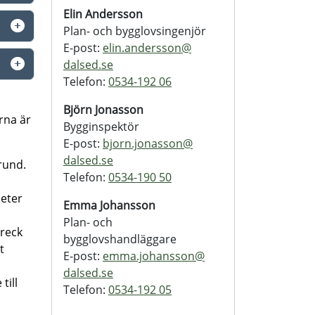
Elin Andersson
Plan- och bygglovsingenjör
E-post:
elin.andersson@
dalsed.se
Telefon:
0534-192 06
Björn Jonasson
arna är
Bygginspektör
E-post:
bjorn.jonasson@
dalsed.se
grund.
Telefon:
0534-190 50
meter
Emma Johansson
Plan- och
treck
bygglovshandläggare
t
E-post:
emma.johansson@
dalsed.se
till
Telefon:
0534-192 05