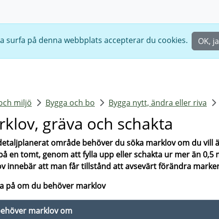
ta surfa på denna webbplats accepterar du cookies.
OK, ja
och miljö
Bygga och bo
Bygga nytt, ändra eller riva
klov, gräva och schakta
etaljplanerat område behöver du söka marklov om du vill 
på en tomt, genom att fylla upp eller schakta ur mer än 0,5 
v innebär att man får tillstånd att avsevärt förändra marke
da på om du behöver marklov
ehöver marklov om