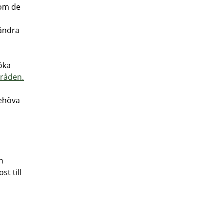
 om de
 ändra
öka
råden.
behöva
n
st till