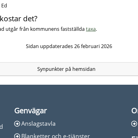
 Ed
kostar det?
ad utgår från kommunens fastställda
taxa
.
Sidan uppdaterades 26 februari 2026
Synpunkter på hemsidan
Genvägar
O
Anslagstavla
Ed
Blanketter och e-tjänster