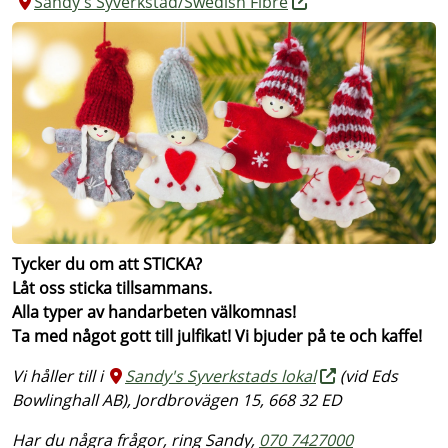
Sandy's Syverkstad/Swedish Fibre
Tycker du om att STICKA?
Låt oss sticka tillsammans.
Alla typer av handarbeten välkomnas!
Ta med något gott till julfikat! Vi bjuder på te och kaffe!
Vi håller till i
Sandy's Syverkstads lokal
(vid Eds
Bowlinghall AB), Jordbrovägen 15, 668 32 ED
Har du några frågor, ring Sandy,
070 7427000