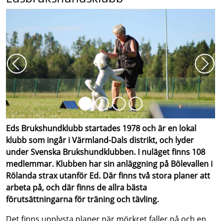
Föregående
Näs
Eds Brukshundklubb startades 1978 och är en lokal
klubb som ingår i Värmland-Dals distrikt, och lyder
under Svenska Brukshundklubben. I nuläget finns 108
medlemmar. Klubben har sin anläggning på Bölevallen i
Rölanda strax utanför Ed. Där finns två stora planer att
arbeta på, och där finns de allra bästa
förutsättningarna för träning och tävling.
Det finns upplysta planer när mörkret faller på,och en