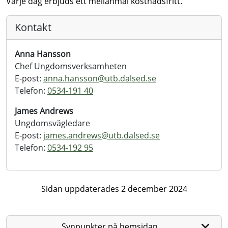
Varje dag erbjuds ett mellanmål kostnadsfritt.
Kontakt
Anna Hansson
Chef Ungdomsverksamheten
E-post:
anna.hansson@
utb.dalsed.se
Telefon:
0534-191 40
James Andrews
Ungdomsvägledare
E-post:
james.andrews@
utb.dalsed.se
Telefon:
0534-192 95
Sidan uppdaterades 2 december 2024
Synpunkter på hemsidan