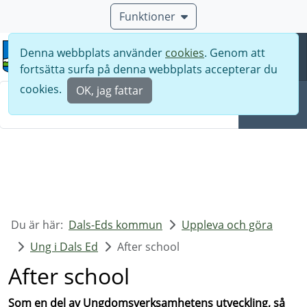
Funktioner
Denna webbplats använder
cookies
. Genom att
Meny
fortsätta surfa på denna webbplats accepterar du
Sök
cookies.
OK, jag fattar
Sök
Du är här:
Dals-Eds kommun
Uppleva och göra
Ung i Dals Ed
After school
After school
Som en del av Ungdomsverksamhetens utveckling, så