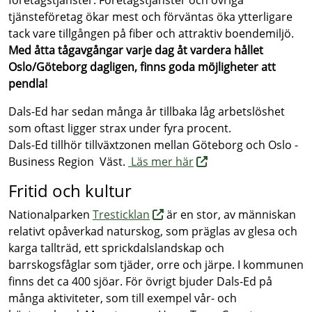
företagstjänster. Företagstjänster och övriga
tjänsteföretag ökar mest och förväntas öka ytterligare
tack vare tillgången på fiber och attraktiv boendemiljö.
Med åtta tågavgångar varje dag åt vardera hållet
Oslo/Göteborg dagligen, finns goda möjligheter att
pendla!
Dals-Ed har sedan många år tillbaka låg arbetslöshet
som oftast ligger strax under fyra procent.
Dals-Ed tillhör tillväxtzonen mellan Göteborg och Oslo -
Business Region Väst.
Läs mer här
Fritid och kultur
Nationalparken
Tresticklan
är en stor, av människan
relativt opåverkad naturskog, som präglas av glesa och
karga tallträd, ett sprickdalslandskap och
barrskogsfåglar som tjäder, orre och järpe. I kommunen
finns det ca 400 sjöar. För övrigt bjuder Dals-Ed på
många aktiviteter, som till exempel vår- och