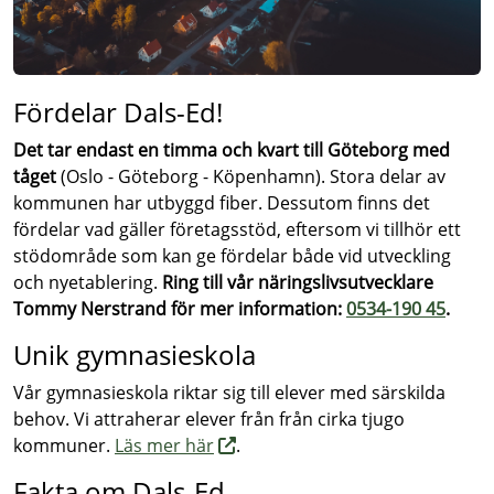
Fördelar Dals-Ed!
Det tar endast en timma och kvart till Göteborg med
tåget
(Oslo - Göteborg - Köpenhamn). Stora delar av
kommunen har utbyggd fiber. Dessutom finns det
fördelar vad gäller företagsstöd, eftersom vi tillhör ett
stödområde som kan ge fördelar både vid utveckling
och nyetablering.
Ring till vår näringslivsutvecklare
Tommy Nerstrand för mer information:
0534-190 45
.
Unik gymnasieskola
Vår gymnasieskola riktar sig till elever med särskilda
behov. Vi attraherar elever från från cirka tjugo
kommuner.
Läs mer här
.
Fakta om Dals-Ed