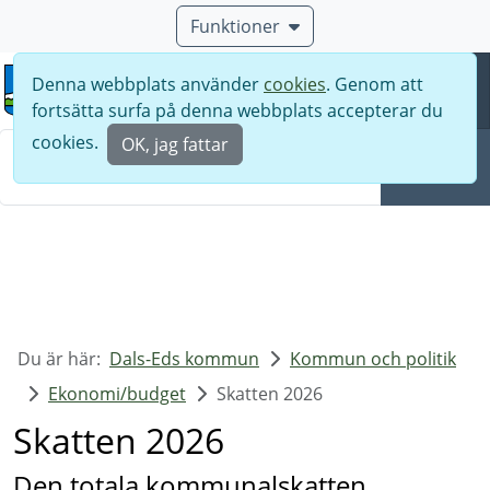
Funktioner
Denna webbplats använder
cookies
. Genom att
Meny
fortsätta surfa på denna webbplats accepterar du
Sök
cookies.
OK, jag fattar
Sök
Du är här:
Dals-Eds kommun
Kommun och politik
Ekonomi/budget
Skatten 2026
Skatten 2026
Den totala kommunalskatten