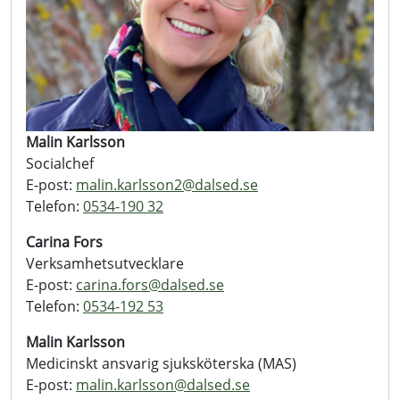
Malin Karlsson
Socialchef
E-post:
malin.karlsson2@
dalsed.se
Telefon:
0534-190 32
Carina Fors
Verksamhetsutvecklare
E-post:
carina.fors@
dalsed.se
Telefon:
0534-192 53
Malin Karlsson
Medicinskt ansvarig sjuksköterska (MAS)
E-post:
malin.karlsson@
dalsed.se