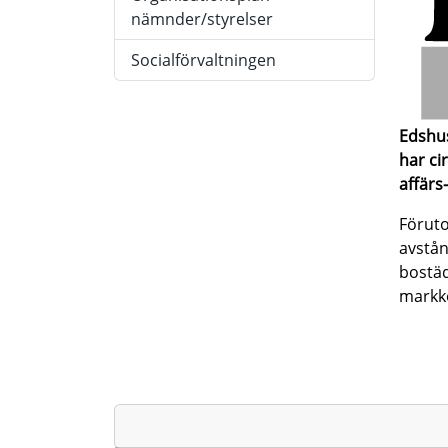
nämnder/styrelser
Socialförvaltningen
Edshus
har ci
affärs
Föruto
avstån
bostäd
markko