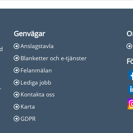
Genvägar
O
Anslagstavla
Ed
Blanketter och e-tjänster
Fö
Felanmälan
Lediga jobb
-
Kontakta oss
Karta
GDPR