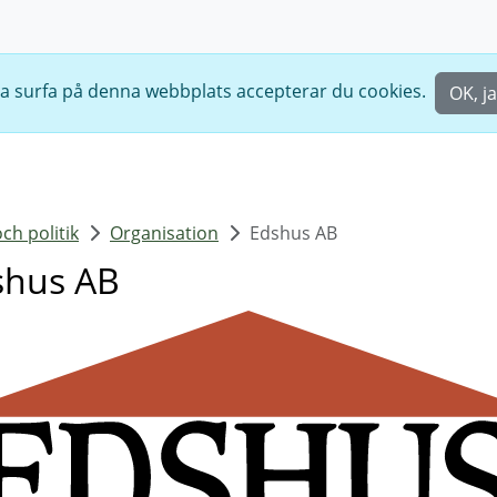
ta surfa på denna webbplats accepterar du cookies.
OK, ja
h politik
Organisation
Edshus AB
shus AB