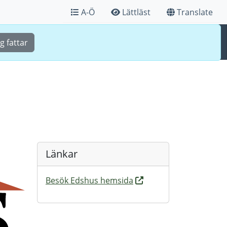
A-Ö
Lättläst
Translate
Sök
Meny
g fattar
Länkar
Besök Edshus hemsida