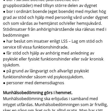
gruppbostäder) med tillsyn större delen av dygnet
● bor i ordinärt boende (eget boende) med mycket hög
grad av stöd och hjälp med personlig vård under dygnet
och som vårdas av hemtjänst och/eller hemsjukvård.
Stödinsatser från anhörig/närstående ska räknas med i
bedömningen
● har beslut om insatser enligt LSS – Lag om stöd och
service till vissa funktionshindrade.
● får stöd och hjälp av anhörig med anledning av
psykiskt eller fysiskt funktionshinder eller svår kronisk
sjukdom.
● på grund av långvarigt och allvarligt psykiskt
funktionshinder såsom vid psykossjukdom.
● personer med demensdiagnos
Munhälsobedömning görs i hemmet.
Munhälsobedömning ska erbjudas i samband med
intyget utfärdas. Munhälsobedömningen som är frivillig,
sker en gång om året och är alltid gratis. Man har rätt