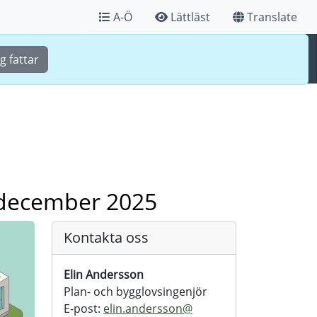
A-Ö
Lättläst
Translate
Sök
Meny
g fattar
1 december 2025
Kontakta oss
Elin Andersson
Plan- och bygglovsingenjör
E-post:
elin.andersson@