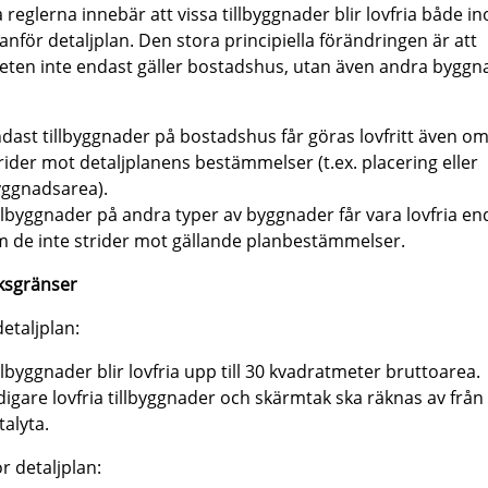
 reglerna innebär att vissa tillbyggnader blir lovfria både i
anför detaljplan. Den stora principiella förändringen är att
heten inte endast gäller bostadshus, utan även andra byggn
dast tillbyggnader på bostadshus får göras lovfritt även o
rider mot detaljplanens bestämmelser (t.ex. placering eller
ggnadsarea).
llbyggnader på andra typer av byggnader får vara lovfria en
 de inte strider mot gällande planbestämmelser.
ksgränser
etaljplan:
llbyggnader blir lovfria upp till 30 kvadratmeter bruttoarea.
digare lovfria tillbyggnader och skärmtak ska räknas av frå
talyta.
r detaljplan: