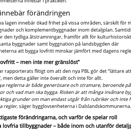
melserna innebär i praktiken.
innebär förändringen
a lagen innebär ökad frihet på vissa områden, särskilt för 
ggnader och komplementbyggnader inom detaljplan. Samtid
r den tydliga åtstramningar, framför allt för kulturhistorisk
santa byggnader samt byggnation på landsbygden där
heterna att bygga lovfritt minskar jämfört med dagens regle
lovfritt – men inte mer gränslöst”
ar rapporterats flitigt om att den nya PBL gör det ”lättare at
 men detta gäller inte överallt och inte för allt.
ya reglerna är både generösare och stramare, beroende på
r och vad man ska bygga. Risken är att många invånare by
aktiga grunder om man endast utgår från rubriker och inte 
ka regler,
säger bygglovsenheterna i Dalslandskommunerna
ktigaste förändringarna, och varför de spelar roll
a lovfria tillbyggnader – både inom och utanför detalj