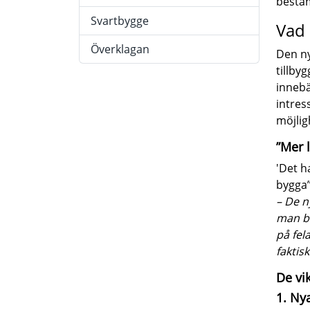
bestäm
Svartbygge
Vad 
Överklagan
Den ny
tillby
innebä
intres
möjlig
”Mer 
'Det h
bygga”,
– De n
man bo
på fel
faktis
De vi
1. Ny