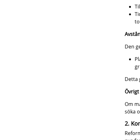
Ti
Ti
to
Avstån
Den ge
Pl
gr
Detta 
Övrigt
Om man
söka om
2. Ko
Refor