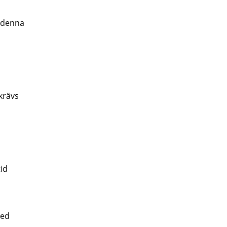
n denna
krävs
id
med