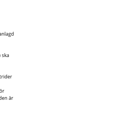
anlagd
) ska
trider
ör
den är