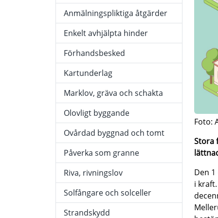
Anmälningspliktiga åtgärder
Enkelt avhjälpta hinder
Förhandsbesked
Kartunderlag
Marklov, gräva och schakta
Olovligt byggande
Foto: 
Ovårdad byggnad och tomt
Stora 
Påverka som granne
lättna
Den 1 
Riva, rivningslov
i kraf
Solfångare och solceller
decen
Meller
Strandskydd