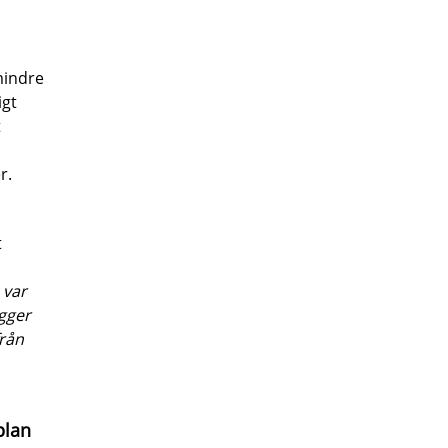
mindre
igt
t
r.
t
 var
gger
från
.
plan