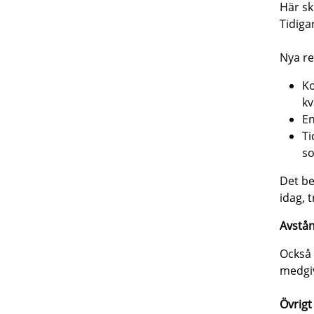
Här sk
Tidiga
Nya re
Ko
k
En
Ti
so
Det be
idag, 
Avstån
Också 
medgi
Övrigt