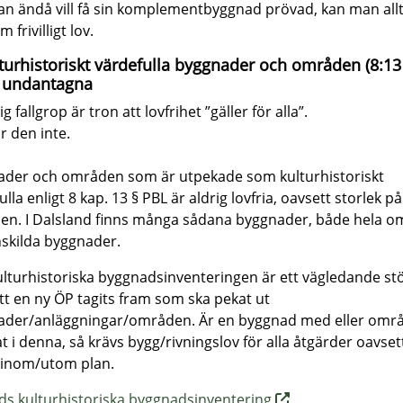
 ändå vill få sin komplementbyggnad prövad, kan man allt
 frivilligt lov.
lturhistoriskt värdefulla byggnader och områden (8:13
t undantagna
ig fallgrop är tron att lovfrihet ”gäller för alla”.
r den inte.
ader och områden som är utpekade som kulturhistoriskt
lla enligt 8 kap. 13 § PBL är aldrig lovfria, oavsett storlek på
en. I Dalsland finns många sådana byggnader, både hela o
skilda byggnader.
lturhistoriska byggnadsinventeringen är ett vägledande stöd
tt en ny ÖP tagits fram som ska pekat ut
ader/anläggningar/områden. Är en byggnad med eller omr
t i denna, så krävs bygg/rivningslov för alla åtgärder oavse
 inom/utom plan.
ds kulturhistoriska byggnadsinventering