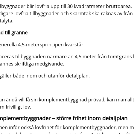
llbyggnader blir lovfria upp till 30 kvadratmeter bruttoarea.
digare lovfria tillbyggnader och skärmtak ska räknas av frå
talyta.
d till granne
nerella 4,5-metersprincipen kvarstår:
aceras tillbyggnaden närmare än 4,5 meter från tomtgräns 
annes skriftliga medgivande.
gäller både inom och utanför detaljplan.
 ändå vill få sin komplementbyggnad prövad, kan man allt
 frivilligt lov.
mplementbyggnader – större frihet inom detaljplan
men inför också lovfrihet för komplementbyggnader, men 