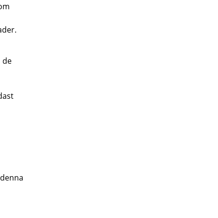
nom
ader.
m de
dast
n denna