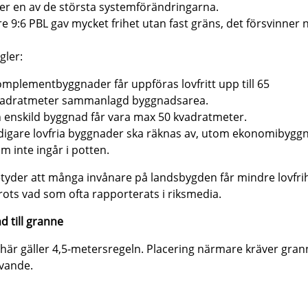
er en av de största systemförändringarna.
re 9:6 PBL gav mycket frihet utan fast gräns, det försvinner n
gler:
mplementbyggnader får uppföras lovfritt upp till 65
vadratmeter sammanlagd byggnadsarea.
 enskild byggnad får vara max 50 kvadratmeter.
digare lovfria byggnader ska räknas av, utom ekonomibygg
m inte ingår i potten.
tyder att många invånare på landsbygden får mindre lovfri
trots vad som ofta rapporterats i riksmedia.
d till granne
här gäller 4,5-metersregeln. Placering närmare kräver gra
vande.