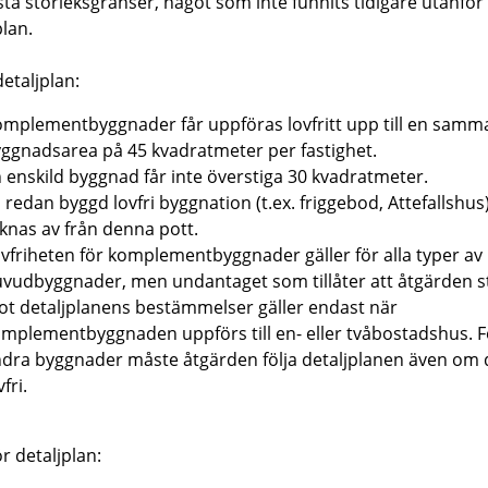
sta storleksgränser, något som inte funnits tidigare utanför
plan.
etaljplan:
mplementbyggnader får uppföras lovfritt upp till en samm
ggnadsarea på 45 kvadratmeter per fastighet.
 enskild byggnad får inte överstiga 30 kvadratmeter.
l redan byggd lovfri byggnation (t.ex. friggebod, Attefallshus
knas av från denna pott.
vfriheten för komplementbyggnader gäller för alla typer av
vudbyggnader, men undantaget som tillåter att åtgärden s
t detaljplanens bestämmelser gäller endast när
mplementbyggnaden uppförs till en- eller tvåbostadshus. F
dra byggnader måste åtgärden följa detaljplanen även om 
vfri.
r detaljplan: