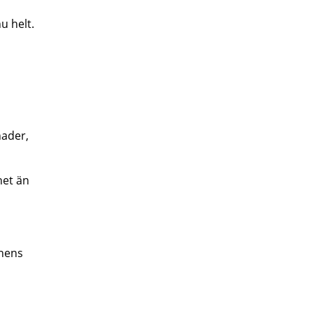
u helt.
nader,
het än
nnens