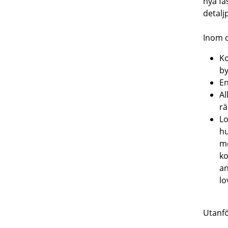
nya fa
detalj
Inom d
Ko
by
En
Al
rä
Lo
hu
mo
ko
an
lo
Utanfö