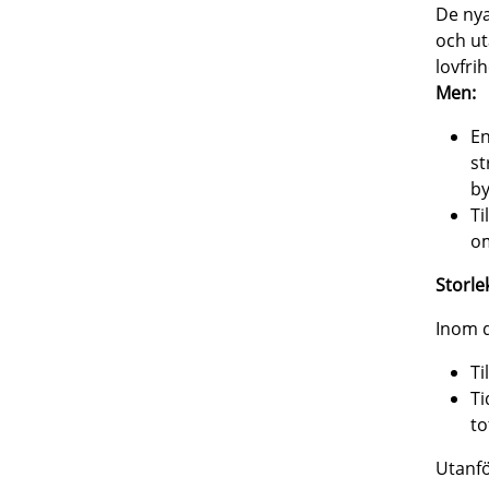
De nya
och ut
lovfri
Men:
En
st
by
Ti
om
Storle
Inom d
Ti
Ti
to
Utanfö