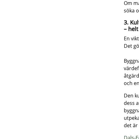
Om man
söka om
3. Ku
– hel
En vikt
Det gö
Byggn
värdefu
åtgärd
och en
Den ku
dess a
byggn
utpeka
det är
Dals-E