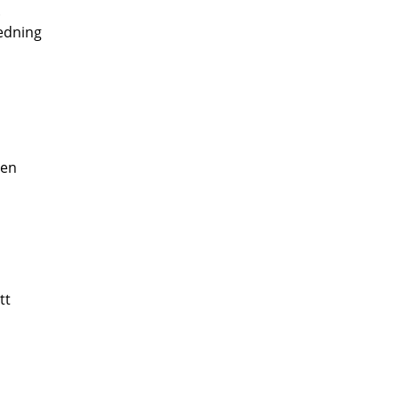
.
edning
den
tt