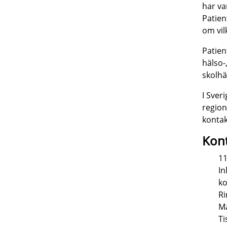
har va
Patien
om vil
Patien
hälso-
skolhä
I Sver
region
kontak
Kon
11
In
ko
R
Må
Ti