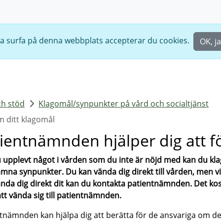
ta surfa på denna webbplats accepterar du cookies.
OK, ja
h stöd
Klagomål/synpunkter på vård och socialtjänst
m ditt klagomål
ientnämnden hjälper dig att f
upplevt något i vården som du inte är nöjd med kan du kl
lämna synpunkter. Du kan vända dig direkt till vården, men vi
ända dig direkt dit kan du kontakta patientnämnden. Det ko
att vända sig till patientnämnden.
tnämnden kan hjälpa dig att berätta för de ansvariga om de