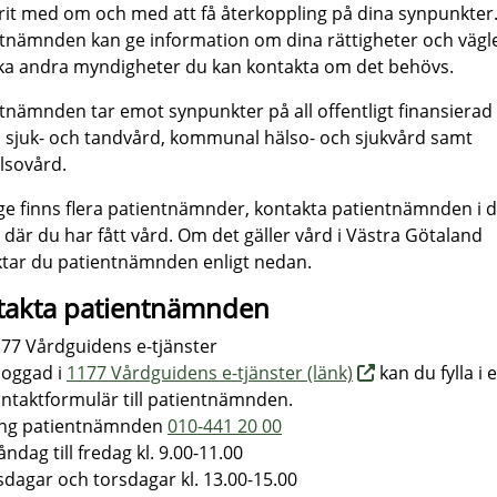
rit med om och med att få återkoppling på dina synpunkter
tnämnden kan ge information om dina rättigheter och vägl
ka andra myndigheter du kan kontakta om det behövs.
tnämnden tar emot synpunkter på all offentligt finansierad
, sjuk- och tandvård, kommunal hälso- och sjukvård samt
lsovård.
ige finns flera patientnämnder, kontakta patientnämnden i 
 där du har fått vård. Om det gäller vård i Västra Götaland
tar du patientnämnden enligt nedan.
takta patientnämnden
77 Vårdguidens e-tjänster
loggad i
1177 Vårdguidens e-tjänster (länk)
kan du fylla i e
ntaktformulär till patientnämnden.
ing patientnämnden
010-441 20 00
ndag till fredag kl. 9.00-11.00
sdagar och torsdagar kl. 13.00-15.00