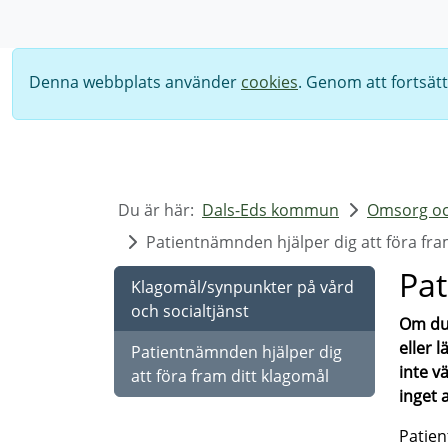
Sök
Denna webbplats använder
cookies
. Genom att fortsät
Du är här:
Dals-Eds kommun
Omsorg oc
Patientnämnden hjälper dig att föra fra
Pat
Klagomål/synpunkter på vård
och socialtjänst
Om du 
eller 
Patientnämnden hjälper dig
inte v
att föra fram ditt klagomål
inget 
Patien