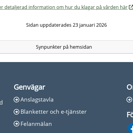
r detaljerad information om hur du klagar på vården här
Sidan uppdaterades 23 januari 2026
Synpunkter på hemsidan
Genvägar
O
Anslagstavla
Ed
Blanketter och e-tjänster
Fö
Felanmälan