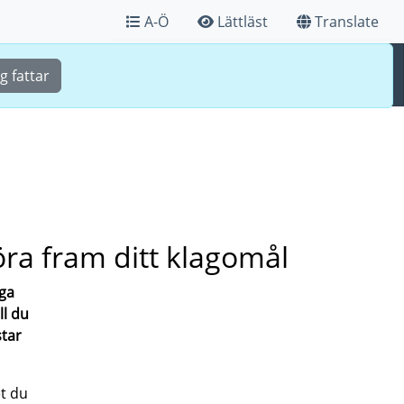
A-Ö
Lättläst
Translate
Sök
Meny
g fattar
öra fram ditt klagomål
aga
ll du
star
t du