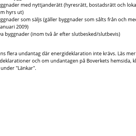
ggnader med nyttjanderätt (hyresrätt, bostadsrätt och loka
m hyrs ut)
ggnader som säljs (gäller byggnader som sålts från och m
januari 2009)
a byggnader (inom två år efter slutbesked/slutbevis)
nns flera undantag där energideklaration inte krävs. Läs me
deklarationer och om undantagen på Boverkets hemsida, kl
 under "Länkar".