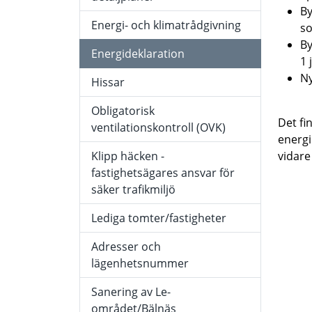
By
Energi- och klimatrådgivning
so
By
Energideklaration
1 
Ny
Hissar
Obligatorisk
Det fi
ventilationskontroll (OVK)
energi
Klipp häcken -
vidare
fastighetsägares ansvar för
säker trafikmiljö
Lediga tomter/fastigheter
Adresser och
lägenhetsnummer
Sanering av Le-
området/Bälnäs