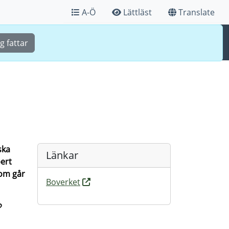
A-Ö
Lättläst
Translate
Sök
Meny
g fattar
ska
Länkar
ert
som går
Boverket
?