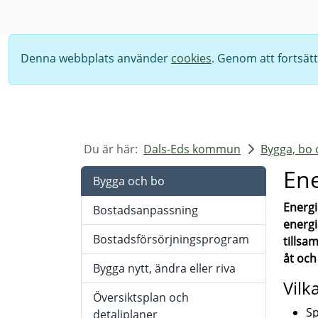
Sök
Denna webbplats använder
cookies
. Genom att fortsät
Du är här:
Dals-Eds kommun
Bygga, bo 
Ene
Bygga och bo
Energi
Bostadsanpassning
energi
Bostadsförsörjningsprogram
tillsa
åt och
Bygga nytt, ändra eller riva
Vilk
Översiktsplan och
Sp
detaljplaner