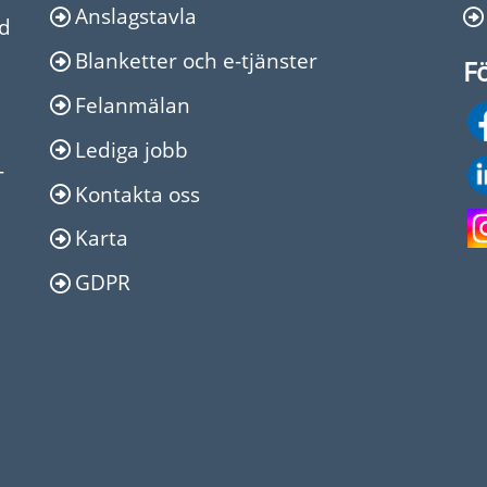
Anslagstavla
Ed
Blanketter och e-tjänster
Fö
Felanmälan
Lediga jobb
-
Kontakta oss
Karta
GDPR