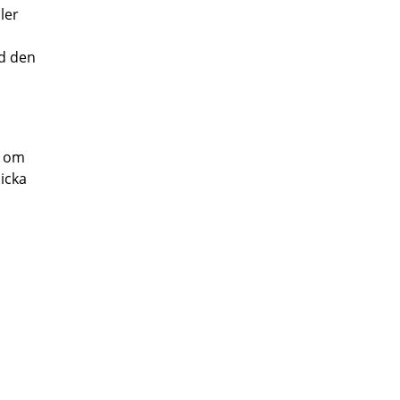
ler
ed den
r om
icka