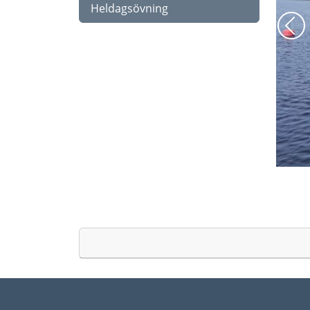
Heldagsövning
För