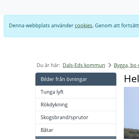
Sök
Denna webbplats använder
cookies
. Genom att fortsät
Du är här:
Dals-Eds kommun
Bygga, bo 
He
Bilder från övningar
Tunga lyft
Rökdykning
Skogsbrand/sprutor
Båtar