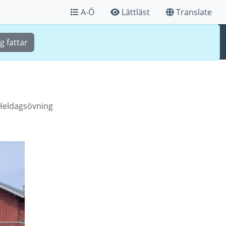
A-Ö
Lättläst
Translate
Sök
Meny
g fattar
Heldagsövning