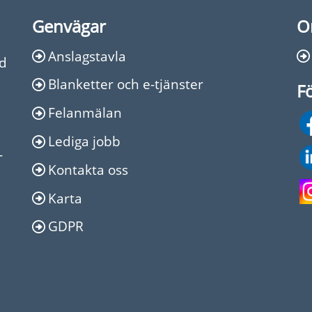
Genvägar
O
Anslagstavla
Ed
Blanketter och e-tjänster
Fö
Felanmälan
Lediga jobb
-
Kontakta oss
Karta
GDPR