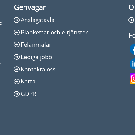
Genvägar
O
Anslagstavla
Ed
Blanketter och e-tjänster
Fö
Felanmälan
Lediga jobb
-
Kontakta oss
Karta
GDPR