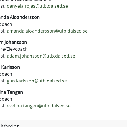
st:
danyela.rojas@
utb.dalsed.se
nda Aloandersson
vcoach
st:
amanda.aloandersson@
utb.dalsed.se
m Johansson
are/Elevcoach
st:
adam.johansson@
utb.dalsed.se
 Karlsson
vcoach
st:
gun.karlsson@
utb.dalsed.se
lina Tangen
vcoach
st:
evelina.tangen@
utb.dalsed.se
lvärdar