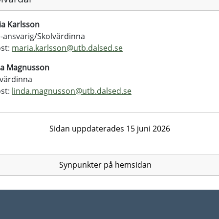
ia Karlsson
-ansvarig/Skolvärdinna
st:
maria.karlsson@
utb.dalsed.se
da Magnusson
lvärdinna
st:
linda.magnusson@
utb.dalsed.se
Sidan uppdaterades 15 juni 2026
Synpunkter på hemsidan