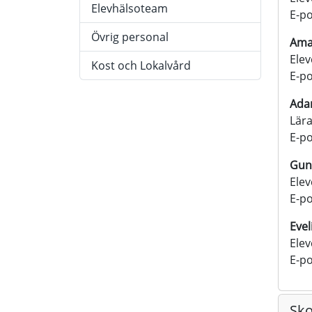
Elevhälsoteam
E-po
Övrig personal
Ama
Ele
Kost och Lokalvård
E-po
Ada
Lär
E-po
Gun
Ele
E-po
Eve
Ele
E-po
Sko