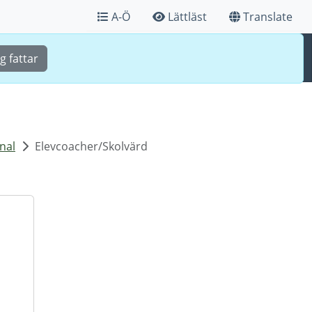
A-Ö
Lättläst
Translate
Sök
Meny
g fattar
nal
Elevcoacher/Skolvärd