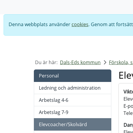
Sök
Denna webbplats använder
cookies
. Genom att fortsät
Du är här:
Dals-Eds kommun
Förskola, 
Ele
Personal
Ledning och administration
Vikt
Elev
Arbetslag 4-6
E-po
Arbetslag 7-9
Tele
Elevcoacher/Skolvärd
Dan
Elev