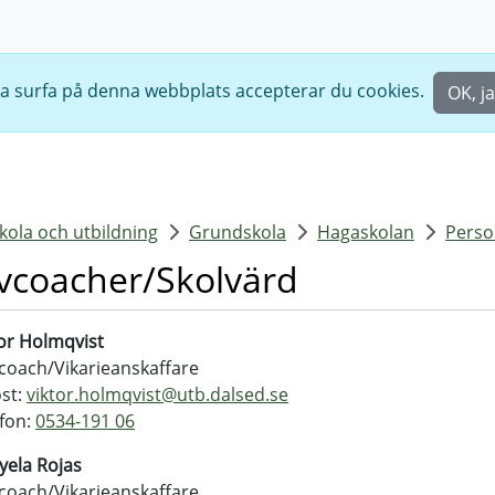
ta surfa på denna webbplats accepterar du cookies.
OK, ja
skola och utbildning
Grundskola
Hagaskolan
Perso
vcoacher/Skolvärd
or Holmqvist
coach/Vikarieanskaffare
st:
viktor.holmqvist@
utb.dalsed.se
fon:
0534-191 06
yela Rojas
coach/Vikarieanskaffare