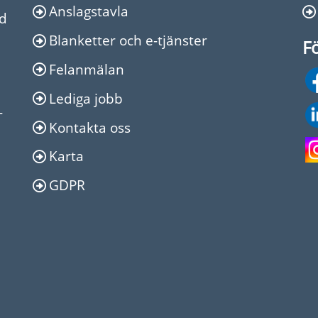
Anslagstavla
Ed
Blanketter och e-tjänster
Fö
Felanmälan
Lediga jobb
-
Kontakta oss
Karta
GDPR