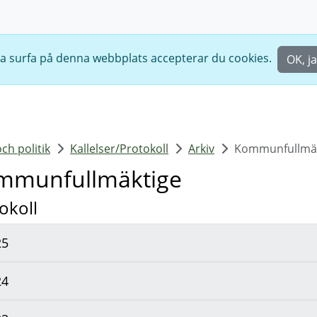
ta surfa på denna webbplats accepterar du cookies.
OK, ja
h politik
Kallelser/Protokoll
Arkiv
Kommunfullmäk
mmunfullmäktige
okoll
25
24