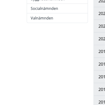
20
Socialnämnden
20
Valnämnden
20
20
20
20
20
20
20