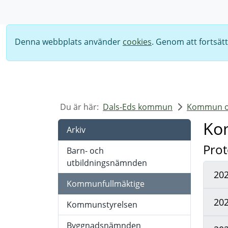
Sök
Denna webbplats använder
cookies
. Genom att fortsät
Du är här:
Dals-Eds kommun
Kommun oc
Ko
Arkiv
Prot
Barn- och
utbildningsnämnden
20
Kommunfullmäktige
20
Kommunstyrelsen
Byggnadsnämnden