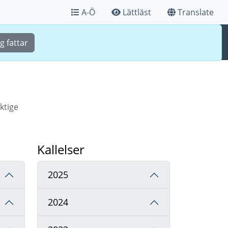
A-Ö
Lättläst
Translate
Sök
Meny
g fattar
tige
Kallelser
2025
2024