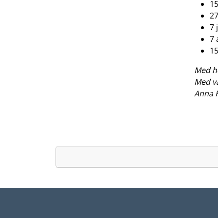
15
27
7 
7 
15
Med ho
Med vä
Anna H