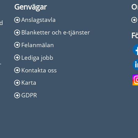
Genvägar
O
Anslagstavla
Ed
Blanketter och e-tjänster
Fö
Felanmälan
Lediga jobb
-
Kontakta oss
Karta
GDPR