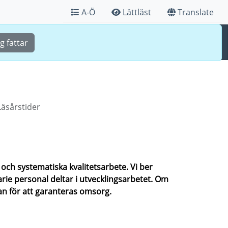
A-Ö
Lättläst
Translate
Sök
Meny
g fattar
Läsårstider
och systematiska kvalitetsarbete. Vi ber
rie personal deltar i utvecklingsarbetet. Om
an för att garanteras omsorg.