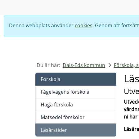
Sök
Denna webbplats använder
cookies
. Genom att fortsät
Du är här:
Dals-Eds kommun
Förskola, 
Läs
Förskola
Utve
Fågelvägens förskola
Utveck
Haga förskola
vårdna
ni har
Matsedel förskolor
Läsåre
Läsårstider