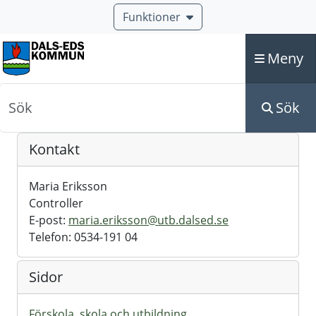
Funktioner
Meny
Sök
Sök
Kontakt
Maria Eriksson
Controller
E-post:
maria.eriksson@utb.dalsed.se
Telefon: 0534-191 04
Sidor
Förskola, skola och utbildning