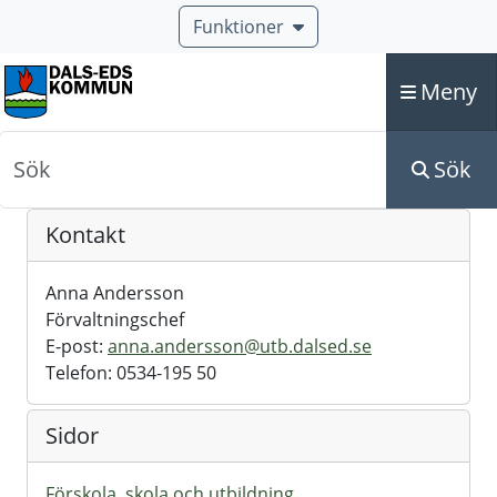
Funktioner
Meny
Sök
Sök
Kontakt
Anna Andersson
Förvaltningschef
E-post:
anna.andersson@utb.dalsed.se
Telefon: 0534-195 50
Sidor
Förskola, skola och utbildning