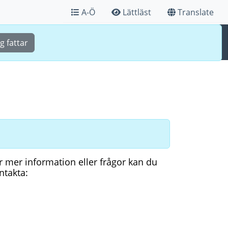
A-Ö
Lättläst
Translate
Sök
Meny
g fattar
r mer information eller frågor kan du
ntakta: