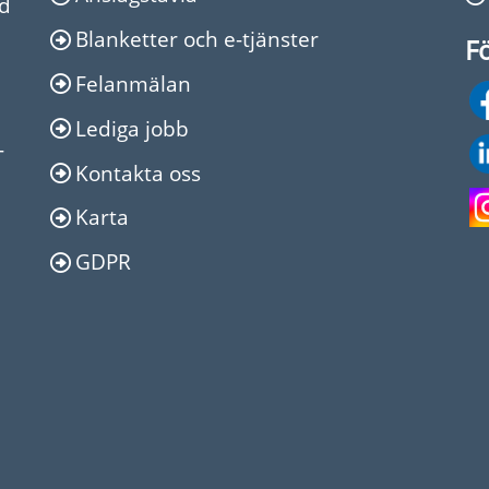
Ed
Blanketter och e-tjänster
Fö
Felanmälan
Lediga jobb
-
Kontakta oss
Karta
GDPR