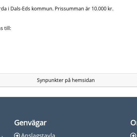
örda i Dals-Eds kommun. Prissumman är 10.000 kr.
 till:
Synpunkter på hemsidan
Genvägar
O
Anslagstavla