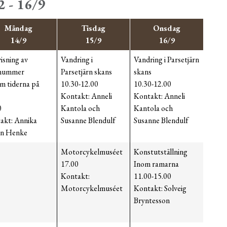
2 - 16/9
Måndag
Tisdag
Onsdag
14/9
15/9
16/9
isning av
Vandring i
Vandring i Parsetjärn
ynummer
Parsetjärn skans
skans
m tiderna på
10.30-12.00
10.30-12.00
Kontakt: Anneli
Kontakt: Anneli
0
Kantola och
Kantola och
akt: Annika
Susanne Blendulf
Susanne Blendulf
n Henke
Motorcykelmuséet
Konstutställning
17.00
Inom ramarna
Kontakt:
11.00-15.00
Motorcykelmuséet
Kontakt: Solveig
Bryntesson