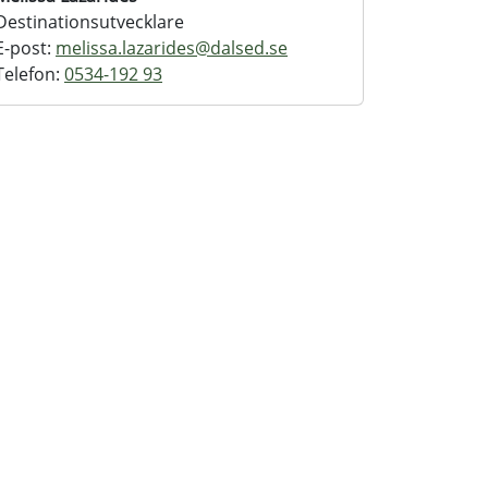
Destinationsutvecklare
E-post:
melissa.lazarides@dalsed.se
Telefon:
0534-192 93