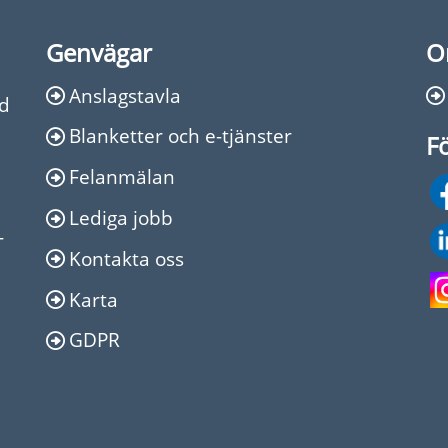
Genvägar
O
Anslagstavla
Ed
Blanketter och e-tjänster
Fö
Felanmälan
Lediga jobb
-
Kontakta oss
Karta
GDPR