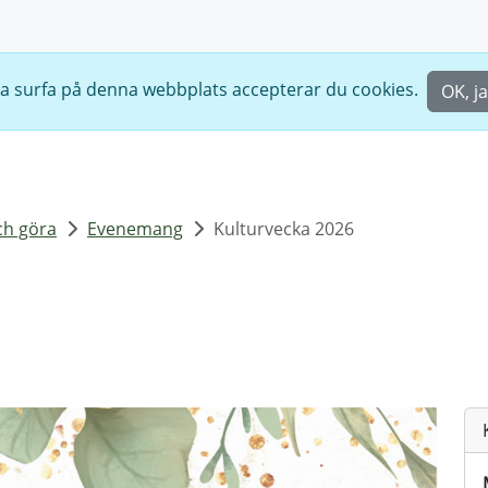
ta surfa på denna webbplats accepterar du cookies.
OK, ja
ch göra
Evenemang
Kulturvecka 2026