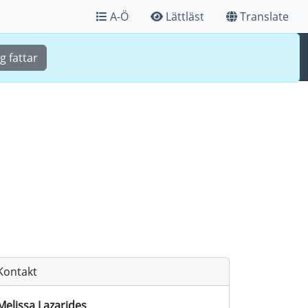
A-Ö
Lättläst
Translate
Sök
Meny
g fattar
Kontakt
Melissa Lazarides