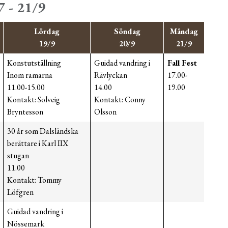
7 - 21/9
Lördag
Söndag
Måndag
19/9
20/9
21/9
Konstutställning
Guidad vandring i
Fall Fest
Inom ramarna
Rävlyckan
17.00-
11.00-15.00
14.00
19.00
Kontakt: Solveig
Kontakt: Conny
Bryntesson
Olsson
30 år som Dalsländska
berättare i Karl IIX
stugan
11.00
Kontakt: Tommy
Löfgren
Guidad vandring i
Nössemark