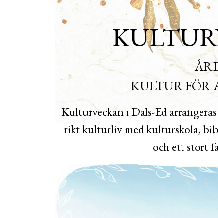
KULTUR
ÅR
KULTUR FÖR A
Kulturveckan i Dals-Ed arrangeras n
rikt kulturliv med kulturskola, bib
och ett stort f