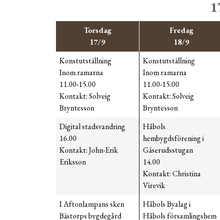
1
Torsdag
Fredag
17/9
18/9
Konstutställning
Konstutställning
Inom ramarna
Inom ramarna
11.00-15.00
11.00-15.00
Kontakt: Solveig
Kontakt: Solveig
Bryntesson
Bryntesson
Digital stadsvandring
Håbols
16.00
hembygdsförening i
Kontakt: John-Erik
Gäserudsstugan
Eriksson
14.00
Kontakt: Christina
Virevik
I Aftonlampans sken
Håbols Byalag i
Bästorps bygdegård
Håbols församlingshem