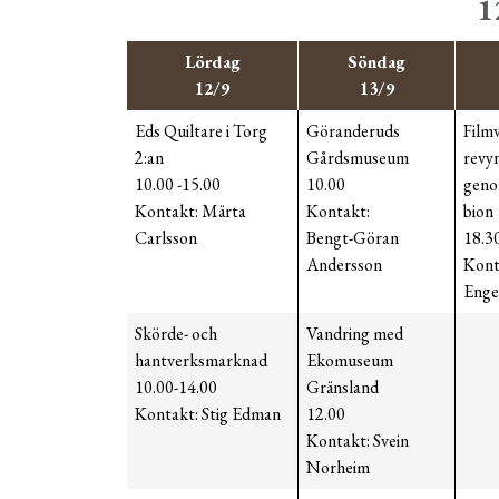
1
Lördag
Söndag
12/9
13/9
Eds Quiltare i Torg
Göranderuds
Filmv
2:an
Gårdsmuseum
rev
10.00 -15.00
10.00
geno
Kontakt: Märta
Kontakt:
bion
Carlsson
Bengt-Göran
18.3
Andersson
Kont
Enge
Skörde- och
Vandring med
hantverksmarknad
Ekomuseum
10.00-14.00
Gränsland
Kontakt: Stig Edman
12.00
Kontakt: Svein
Norheim